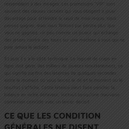
ressemblent à des mirages. Les promotions “VIP” sont
souvent des clauses cachées qui vous obligent à jouer
davantage pour atteindre le seuil de mise requis. Vous
pensez gagner, mais vous finissez par perdre plus que
vous ne gagniez, un peu comme un joueur qui échange
des jetons contre des tours sur une machine à sous qui ne
paie jamais le jackpot.
Et puis il y a le côté technique. Le logiciel de craps en
ligne doit gérer des milliers de joueurs simultanément, ce
qui signifie parfois des latences de quelques secondes
entre le moment où vous lancez le dé et le moment où le
résultat s’affiche. Cette latence peut faire pencher la
balance en votre défaveur, surtout lorsqu’une mauvaise
connexion coïncide avec un lancer décisif.
CE QUE LES CONDITION
GÉNÉRALES NE DISENT