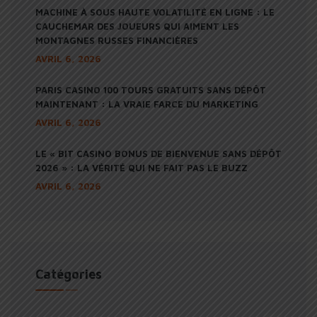
MACHINE À SOUS HAUTE VOLATILITÉ EN LIGNE : LE
CAUCHEMAR DES JOUEURS QUI AIMENT LES
MONTAGNES RUSSES FINANCIÈRES
AVRIL 6, 2026
PARIS CASINO 100 TOURS GRATUITS SANS DÉPÔT
MAINTENANT : LA VRAIE FARCE DU MARKETING
AVRIL 6, 2026
LE « BIT CASINO BONUS DE BIENVENUE SANS DÉPÔT
2026 » : LA VÉRITÉ QUI NE FAIT PAS LE BUZZ
AVRIL 6, 2026
Catégories