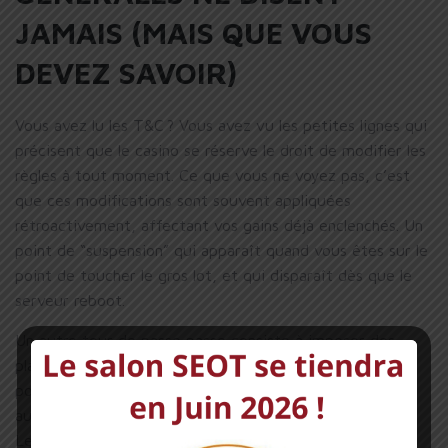
JAMAIS (MAIS QUE VOUS
DEVEZ SAVOIR)
Vous avez lu les T&C ? Vous avez vu les petites lignes qui
précisent que le casino se réserve le droit de modifier les
règles à tout moment. Ce que vous ne voyez pas, c’est
que ces modifications sont souvent appliquées
rétroactivement, affectant vos gains déjà enclenchés. Un
point de “suspension” qui apparaît quand vous êtes sur le
point de toucher le gros lot, et qui disparaît dès que le
serveur reboot.
Un autre tour de passe‑passe consiste à imposer des
plafonds de gains sur les paris “Pass Line”. Vous pensez
pouvoir encaisser vos gains, mais le système retire
automatiquement une partie pour « équilibrer le jeu ».
Les petits caractères vous le répètent en boucle, mais