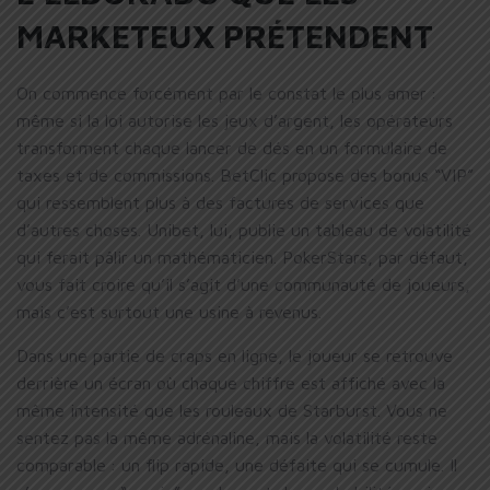
MARKETEUX PRÉTENDENT
On commence forcément par le constat le plus amer :
même si la loi autorise les jeux d’argent, les opérateurs
transforment chaque lancer de dés en un formulaire de
taxes et de commissions. BetClic propose des bonus “VIP”
qui ressemblent plus à des factures de services que
d’autres choses. Unibet, lui, publie un tableau de volatilité
qui ferait pâlir un mathématicien. PokerStars, par défaut,
vous fait croire qu’il s’agit d’une communauté de joueurs,
mais c’est surtout une usine à revenus.
Dans une partie de craps en ligne, le joueur se retrouve
derrière un écran où chaque chiffre est affiché avec la
même intensité que les rouleaux de Starburst. Vous ne
sentez pas la même adrénaline, mais la volatilité reste
comparable : un flip rapide, une défaite qui se cumule. Il