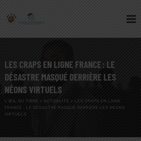
Skip
to
content
LES CRAPS EN LIGNE FRANCE : LE
DÉSASTRE MASQUÉ DERRIÈRE LES
NÉONS VIRTUELS
L'ŒIL DU TIGRE
>
ACTUALITÉ
>
LES CRAPS EN LIGNE
FRANCE : LE DÉSASTRE MASQUÉ DERRIÈRE LES NÉONS
VIRTUELS