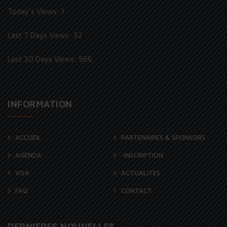
Today's Views:
1
Last 7 Days Views:
52
Last 30 Days Views:
566
INFORMATION
ACCUEIL
PARTENAIRES & SPONSORS
AGENDA
-INSCRIPTION
VISA
ACTUALITES
FAQ
CONTACT
DERNIERES NOUVELLES