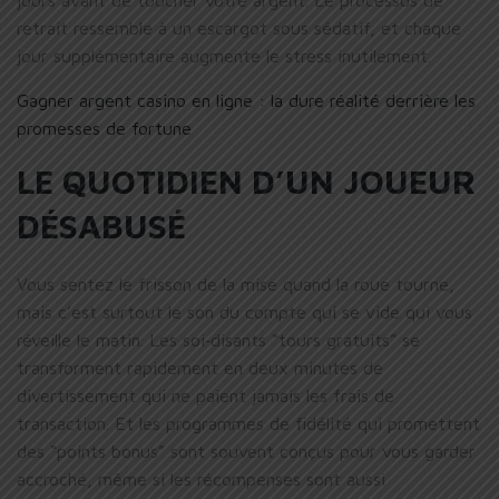
jours avant de toucher votre argent. Le processus de
retrait ressemble à un escargot sous sédatif, et chaque
jour supplémentaire augmente le stress inutilement.
Gagner argent casino en ligne : la dure réalité derrière les
promesses de fortune
LE QUOTIDIEN D’UN JOUEUR
DÉSABUSÉ
Vous sentez le frisson de la mise quand la roue tourne,
mais c’est surtout le son du compte qui se vide qui vous
réveille le matin. Les soi‑disants “tours gratuits” se
transforment rapidement en deux minutes de
divertissement qui ne paient jamais les frais de
transaction. Et les programmes de fidélité qui promettent
des “points bonus” sont souvent conçus pour vous garder
accroché, même si les récompenses sont aussi