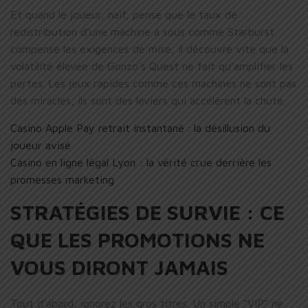
Et quand le joueur, naïf, pense que le taux de
redistribution d’une machine à sous comme Starburst
compense les exigences de mise, il découvre vite que la
volatilité élevée de Gonzo’s Quest ne fait qu’amplifier les
pertes. Les jeux rapides comme ces machines ne sont pas
des miracles, ils sont des leviers qui accélèrent la chute.
Casino Apple Pay retrait instantané : la désillusion du
joueur avisé
Casino en ligne légal Lyon : la vérité crue derrière les
promesses marketing
STRATÉGIES DE SURVIE : CE
QUE LES PROMOTIONS NE
VOUS DIRONT JAMAIS
Tout d’abord, ignorez les gros titres. Un simple “VIP” ne