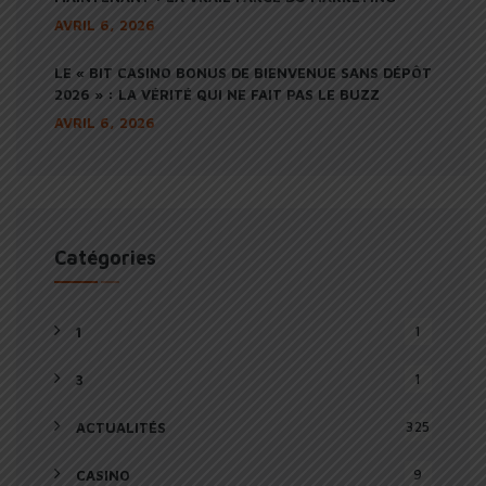
AVRIL 6, 2026
LE « BIT CASINO BONUS DE BIENVENUE SANS DÉPÔT
2026 » : LA VÉRITÉ QUI NE FAIT PAS LE BUZZ
AVRIL 6, 2026
Catégories
1
1
1
3
325
ACTUALITÉS
9
CASINO