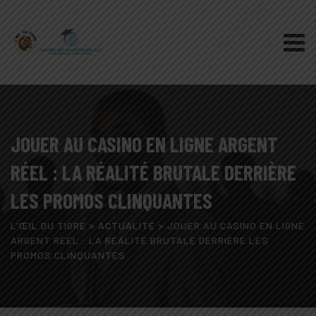
Skip
to
content
JOUER AU CASINO EN LIGNE ARGENT
RÉEL : LA RÉALITÉ BRUTALE DERRIÈRE
LES PROMOS CLINQUANTES
L'ŒIL DU TIGRE
>
ACTUALITÉ
>
JOUER AU CASINO EN LIGNE
ARGENT RÉEL : LA RÉALITÉ BRUTALE DERRIÈRE LES
PROMOS CLINQUANTES