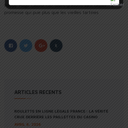
Happy Hugo Casino 150 tours gratuits sans dépôt : la
promesse qui pue plus que les vieilles tartines
ARTICLES RECENTS
ROULETTE EN LIGNE LÉGALE FRANCE : LA VÉRITÉ
CRUE DERRIÈRE LES PAILLETTES DU CASINO
AVRIL 6, 2026