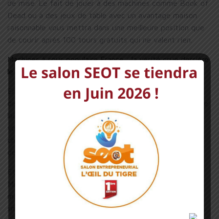
de mise. Le fait de jouer à des machines comme Book of
Dead ou à des jeux de table avec un avantage maison
raisonnable vous mettra dans une meilleure position que
de courir après 100 tours gratuits qui ne valent rien.
Machines à sous populaire France : la vérité crue derrière
le bruit des rouleaux
En fin de compte, la vraie stratégie réside dans la
discipline financière. Fixez un budget, respectez‑le, et ne
laissez jamais une offre « free » vous faire dévier de
votre plan. Les casinos ne sont pas des banques de
charité, et chaque « free spin » est en fait une dette
déguisée.
Et si je devais vraiment râler, c’est que l’interface de
Mr Bet affiche la taille du texte du bouton « Déposer
maintenant » en 9 px, à peine lisible sur un écran de
smartphone. C’est le comble du non‑sens marketing.