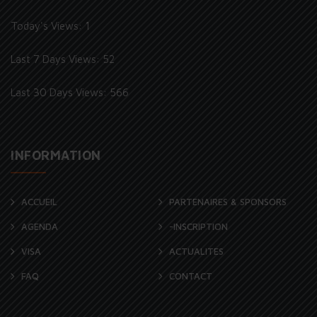
Today's Views:
1
Last 7 Days Views:
52
Last 30 Days Views:
566
INFORMATION
ACCUEIL
PARTENAIRES & SPONSORS
AGENDA
-INSCRIPTION
VISA
ACTUALITES
FAQ
CONTACT