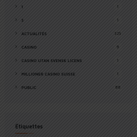
1
1
1
3
325
ACTUALITÉS
9
CASINO
1
CASINO UTAN SVENSK LICENS
1
MILLIONER CASINO SUISSE
88
PUBLIC
Étiquettes