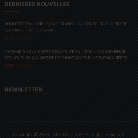
DERNIERES NOUVELLES
ROULETTE EN LIGNE LÉGALE FRANCE : LA VÉRITÉ CRUE DERRIÈRE
LES PAILLETTES DU CASINO
AVRIL 6, 2026
MACHINE À SOUS HAUTE VOLATILITÉ EN LIGNE : LE CAUCHEMAR
DES JOUEURS QUI AIMENT LES MONTAGNES RUSSES FINANCIÈRES
AVRIL 6, 2026
NEWSLETTER
Copyright © 2026
L'ŒIL DU TIGRE
, All Rights Reserved.