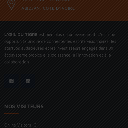
ABIDJAN, COTE D'IVOIRE
L’ŒIL DU TIGRE
est bien plus qu’un événement. C’est une
opportunité unique de connecter les esprits visionnaires, les
startups audacieuses et les investisseurs engagés dans un
écosystème propice à la croissance, à l’innovation et à la
collaboration
NOS VISITEURS
Online Visitors:
0