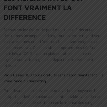
FONT VRAIMENT LA
DIFFÉRENCE
Si vous voulez éviter de perdre du temps à décortiquer
des termes incompréhensibles, tournez votre regard vers
les plateformes qui offrent des bonus sans exigences de
mise excessives. Certains sites proposent des dépôts
matchés à 100 % avec un plafond raisonnable, ce qui
signifie que votre argent de départ reste réellement
utilisable.
Paris Casino 100 tours gratuits sans dépôt maintenant : la
vraie farce du marketing
Par ailleurs, considérez les jeux à variance moyenne. Un
jackpot modéré, combiné à une mise stable, vous donne
plus de chances de sortir du cercle infernal des exigences