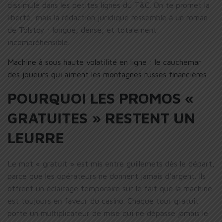
dissimulé dans les petites lignes du T&C. On te promet la
liberté, mais la rédaction juridique ressemble à un roman
de Tolstoy : longue, dense, et totalement
incompréhensible.
Machine à sous haute volatilité en ligne : le cauchemar
des joueurs qui aiment les montagnes russes financières
POURQUOI LES PROMOS «
GRATUITES » RESTENT UN
LEURRE
Le mot « gratuit » est mis entre guillemets dès le départ,
parce que les opérateurs ne donnent jamais d’argent. Ils
offrent un éclairage temporaire sur le fait que la machine
est toujours en faveur du casino. Chaque tour gratuit
porte un multiplicateur de mise qui ne dépasse jamais le