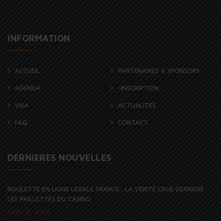
INFORMATION
ACCUEIL
PARTENAIRES & SPONSORS
AGENDA
-INSCRIPTION
VISA
ACTUALITES
FAQ
CONTACT
DERNIERES NOUVELLES
ROULETTE EN LIGNE LÉGALE FRANCE : LA VÉRITÉ CRUE DERRIÈRE
LES PAILLETTES DU CASINO
AVRIL 6, 2026