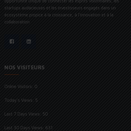
opportunité unique de connecter les esprits visionnaires, les
startups audacieuses et les investisseurs engagés dans un
écosystème propice à la croissance, à l’innovation et à la
collaboration
NOS VISITEURS
Online Visitors:
0
Today's Views:
5
Last 7 Days Views:
50
Last 30 Days Views:
631