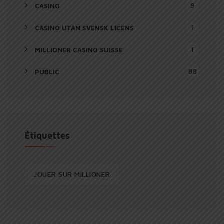
9
CASINO
1
CASINO UTAN SVENSK LICENS
1
MILLIONER CASINO SUISSE
88
PUBLIC
Étiquettes
JOUER SUR MILLIONER