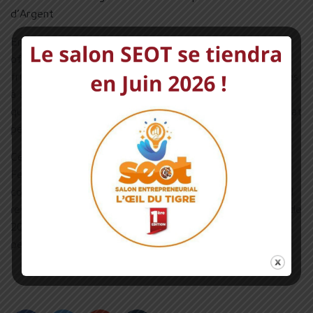
d’Argent
En fin de compte, le seul vrai « cadeau » que ces sites
offrent, c’est la perte de temps et l’accumulation de
frustration. Tu réalises que même les meilleures machines
à sous, comme Gonzo’s Quest, offrent plus de volatilité
que la promesse de ce bonus sans dépôt. C’est un combat
perdu d’avance, où le casino gagne toujours.
Ce qui est encore plus irritant, c’est le petit bouton «
Fermer » qui apparaît en haut à droite du pop‑up de
confirmation du bonus, mais qui est tellement petit qu’il
ressemble à un point de ponctuation et exige un zoom de
200 % pour être cliqué sans déclencher un « Vous avez
perdu votre bonus ».