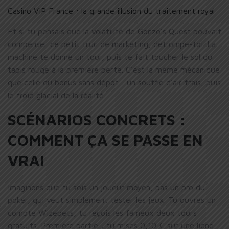
Casino VIP France : la grande illusion du traitement royal
Et si tu pensais que la volatilité de Gonzo’s Quest pouvait
compenser ce petit truc de marketing, détrompe-toi. La
machine te donne un tour, puis te fait toucher le sol du
tapis rouge à la première perte. C’est la même mécanique
que celle du bonus sans dépôt : un souffle d’air frais, puis
le froid glacial de la réalité.
SCÉNARIOS CONCRETS :
COMMENT ÇA SE PASSE EN
VRAI
Imaginons que tu sois un joueur moyen, pas un pro du
poker, qui veut simplement tester les jeux. Tu ouvres un
compte Wizebets, tu reçois les fameux deux tours
gratuits. Première partie : tu mises 0,10 € sur une ligne,