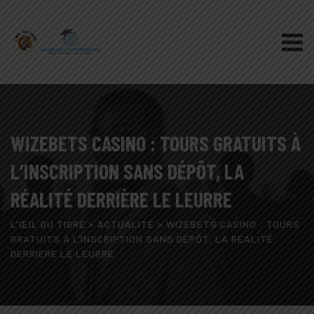
Skip
to
content
WIZEBETS CASINO : TOURS GRATUITS À
L’INSCRIPTION SANS DÉPÔT, LA
RÉALITÉ DERRIÈRE LE LEURRE
L'ŒIL DU TIGRE
>
ACTUALITÉ
>
WIZEBETS CASINO : TOURS
GRATUITS À L’INSCRIPTION SANS DÉPÔT, LA RÉALITÉ
DERRIÈRE LE LEURRE