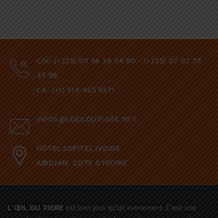
CIV: (+225) 05 94 38 04 80 - (+225) 07 02 75
37 98
CA: (+1) 514 465 5371
INFOS@LOEILDUTIGRE.NET
HÔTEL SOFITEL IVOIRE
ABIDJAN, COTE D'IVOIRE
L’ŒIL DU TIGRE
est bien plus qu’un événement. C’est une